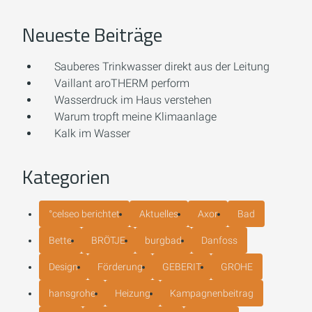
Neueste Beiträge
Sauberes Trinkwasser direkt aus der Leitung
Vaillant aroTHERM perform
Wasserdruck im Haus verstehen
Warum tropft meine Klimaanlage
Kalk im Wasser
Kategorien
°celseo berichtet
Aktuelles
Axor
Bad
Bette
BRÖTJE
burgbad
Danfoss
Design
Förderung
GEBERIT
GROHE
hansgrohe
Heizung
Kampagnenbeitrag