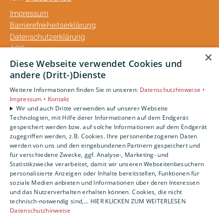
Impressum
Barrierefreiheitserklärung
Datenschutzerklärung
AGB
×
Diese Webseite verwendet Cookies und
Unsere Bereiche
andere (Dritt-)Dienste
Privatkunden
Weitere Informationen finden Sie in unseren:
Datenschutzhinweise •
Gewerbekunden
Impressum •
Kontakt
Karriere
Wir und auch Dritte verwenden auf unserer Webseite
Technologien, mit Hilfe derer Informationen auf dem Endgerät
Unternehmen
gespeichert werden bzw. auf solche Informationen auf dem Endgerät
Kontakt
zugegriffen werden, z.B. Cookies. Ihre personenbezogenen Daten
werden von uns und den eingebundenen Partnern gespeichert und
für verschiedene Zwecke, ggf. Analyse-, Marketing- und
Statistikzwecke verarbeitet, damit wir unseren Webseitenbesuchern
personalisierte Anzeigen oder Inhalte bereitstellen, Funktionen für
soziale Medien anbieten und Informationen über deren Interessen
und das Nutzerverhalten erhalten können. Cookies, die nicht
technisch-notwendig sind,... HIER KLICKEN ZUM WEITERLESEN
Datenschutzhinweise