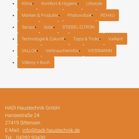
Klima
Komfort & Hygiene
Lifestyle
Marken & Produkte
Photovoltaik
REHAU
Sanipa
Solar
STIEBEL ELTRON
Technologie & Zukunft
Tipps & Tricks
Vaillant
VALLOX
Verbraucherinfos
VIESSMANN
Villeroy + Boch
HADI Haustechnik GmbH
Hansestraße 24
27419 Sittensen
E-Mail:
info@hadi-haustechnik.de
Tel.:
04282 93430