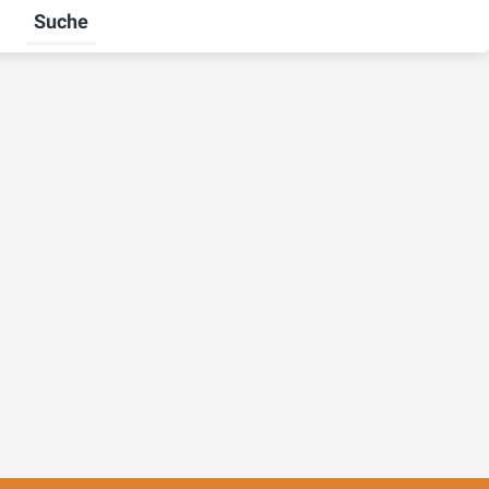
Suche
 umschalten
rriere umschalten
Untermenü für Unternehmen umschalten