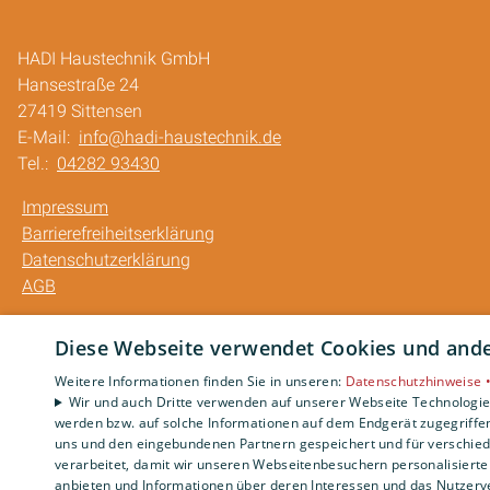
HADI Haustechnik GmbH
Hansestraße 24
27419 Sittensen
E-Mail:
info@hadi-haustechnik.de
Tel.:
04282 93430
Impressum
Barrierefreiheitserklärung
Datenschutzerklärung
AGB
Diese Webseite verwendet Cookies und ander
Weitere Informationen finden Sie in unseren:
Datenschutzhinweise 
Wir und auch Dritte verwenden auf unserer Webseite Technologien
werden bzw. auf solche Informationen auf dem Endgerät zugegriffe
uns und den eingebundenen Partnern gespeichert und für verschiede
verarbeitet, damit wir unseren Webseitenbesuchern personalisierte 
anbieten und Informationen über deren Interessen und das Nutzerve