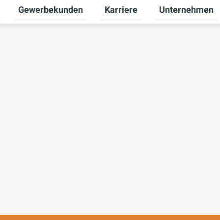
Gewerbekunden
Karriere
Unternehmen
Untermenü für Privatkunden umschalten
Untermenü für Gewerbekunden
Untermenü für Ka