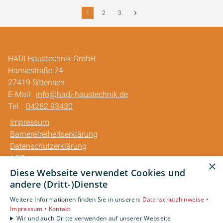
1
2
3
HADI Haustechnik GmbH
Hansestraße 24
27419 Sittensen
E-Mail:
info@hadi-haustechnik.de
Tel.:
04282 93430
Impressum
Barrierefreiheitserklärung
Datenschutzerklärung
AGB
×
Diese Webseite verwendet Cookies und
Unsere Bereiche
andere (Dritt-)Dienste
Privatkunden
Weitere Informationen finden Sie in unseren:
Datenschutzhinweise •
Gewerbekunden
Impressum •
Kontakt
Karriere
Wir und auch Dritte verwenden auf unserer Webseite