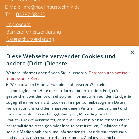
E-Mail:
info@hadi-haustechnik.de
Tel.:
04282 93430
Impressum
Barrierefreiheitserklärung
Datenschutzerklärung
AGB
×
Diese Webseite verwendet Cookies und
Unsere Bereiche
andere (Dritt-)Dienste
Privatkunden
Weitere Informationen finden Sie in unseren:
Datenschutzhinweise •
Gewerbekunden
Impressum •
Kontakt
Karriere
Wir und auch Dritte verwenden auf unserer Webseite
Technologien, mit Hilfe derer Informationen auf dem Endgerät
Unternehmen
gespeichert werden bzw. auf solche Informationen auf dem Endgerät
Kontakt
zugegriffen werden, z.B. Cookies. Ihre personenbezogenen Daten
werden von uns und den eingebundenen Partnern gespeichert und
für verschiedene Zwecke, ggf. Analyse-, Marketing- und
Statistikzwecke verarbeitet, damit wir unseren Webseitenbesuchern
personalisierte Anzeigen oder Inhalte bereitstellen, Funktionen für
soziale Medien anbieten und Informationen über deren Interessen
und das Nutzerverhalten erhalten können. Cookies, die nicht