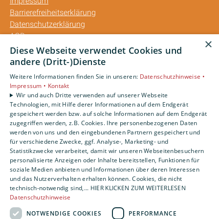
Impressum
Barrierefreiheitserklärung
Datenschutzerklärung
AGB
×
Diese Webseite verwendet Cookies und
Unsere Bereiche
andere (Dritt-)Dienste
Privatkunden
Weitere Informationen finden Sie in unseren:
Datenschutzhinweise •
Gewerbekunden
Impressum •
Kontakt
Karriere
Wir und auch Dritte verwenden auf unserer Webseite
Technologien, mit Hilfe derer Informationen auf dem Endgerät
Unternehmen
gespeichert werden bzw. auf solche Informationen auf dem Endgerät
Kontakt
zugegriffen werden, z.B. Cookies. Ihre personenbezogenen Daten
werden von uns und den eingebundenen Partnern gespeichert und
für verschiedene Zwecke, ggf. Analyse-, Marketing- und
Statistikzwecke verarbeitet, damit wir unseren Webseitenbesuchern
personalisierte Anzeigen oder Inhalte bereitstellen, Funktionen für
soziale Medien anbieten und Informationen über deren Interessen
und das Nutzerverhalten erhalten können. Cookies, die nicht
technisch-notwendig sind,... HIER KLICKEN ZUM WEITERLESEN
Datenschutzhinweise
NOTWENDIGE COOKIES
PERFORMANCE