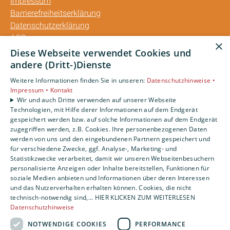
Impressum
Barrierefreiheitserklärung
Datenschutzerklärung
AGB
×
Diese Webseite verwendet Cookies und
Unsere Bereiche
andere (Dritt-)Dienste
Privatkunden
Weitere Informationen finden Sie in unseren:
Datenschutzhinweise •
Gewerbekunden
Impressum •
Kontakt
Karriere
Wir und auch Dritte verwenden auf unserer Webseite
Technologien, mit Hilfe derer Informationen auf dem Endgerät
Unternehmen
gespeichert werden bzw. auf solche Informationen auf dem Endgerät
Kontakt
zugegriffen werden, z.B. Cookies. Ihre personenbezogenen Daten
werden von uns und den eingebundenen Partnern gespeichert und
für verschiedene Zwecke, ggf. Analyse-, Marketing- und
Statistikzwecke verarbeitet, damit wir unseren Webseitenbesuchern
personalisierte Anzeigen oder Inhalte bereitstellen, Funktionen für
soziale Medien anbieten und Informationen über deren Interessen
und das Nutzerverhalten erhalten können. Cookies, die nicht
technisch-notwendig sind,... HIER KLICKEN ZUM WEITERLESEN
Datenschutzhinweise
NOTWENDIGE COOKIES
PERFORMANCE