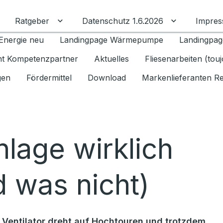
Ratgeber
Datenschutz 1.6.2026
Impre
Untermenü für Ratgeber umschalten
Untermenü f
Energie neu
Landingpage Wärmepumpe
Landingpag
ant Kompetenzpartner
Aktuelles
Fliesenarbeiten (tou
gen
Fördermittel
Download
Markenlieferanten R
lage wirklich
d was nicht)
 Ventilator dreht auf Hochtouren und trotzdem