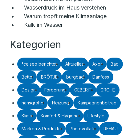
Wasserdruck im Haus verstehen
Warum tropft meine Klimaanlage
Kalk im Wasser
Kategorien
°celseo berichtet
Aktuelles
Axor
Bad
Bette
BRÖTJE
burgbad
Danfoss
Design
Förderung
GEBERIT
GROHE
hansgrohe
Heizung
Kampagnenbeitrag
Klima
Komfort & Hygiene
Lifestyle
Marken & Produkte
Photovoltaik
REHAU