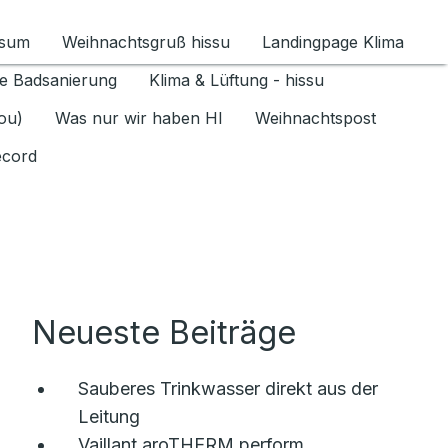
ssum
Weihnachtsgruß hissu
Landingpage Klima
ür Datenschutz 1.6.2026 umschalten
e Badsanierung
Klima & Lüftung - hissu
jou)
Was nur wir haben HI
Weihnachtspost
ecord
Neueste Beiträge
Sauberes Trinkwasser direkt aus der
Leitung
Vaillant aroTHERM perform