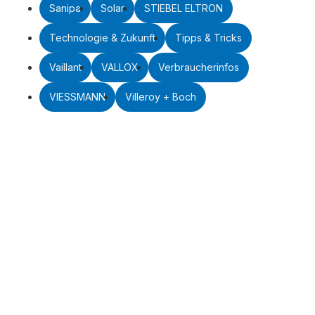
Sanipa
Solar
STIEBEL ELTRON
Technologie & Zukunft
Tipps & Tricks
Vaillant
VALLOX
Verbraucherinfos
VIESSMANN
Villeroy + Boch