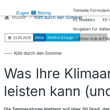
Kontaktieren Sie uns
Testseite Formulare
Master
Kühl durch den Sommer
EE Medatsu
EE-
Vorgaben für Vaill
Klima
Komfort & Hygiene
Tipps & Tricks
23.06.2026
Finanzierung anfra
⸺ Kühl durch den Sommer
Was Ihre Klimaan
leisten kann (un
Die Temperaturen klettern auf über 30 Grad, der