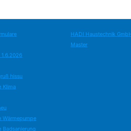
rmulare
HADI Haustechnik Gmb
Master
 1.6.2026
ruß hissu
 Klima
neu
e Wärmepumpe
 Badsanierung