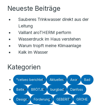
Neueste Beiträge
Sauberes Trinkwasser direkt aus der
Leitung
Vaillant aroTHERM perform
Wasserdruck im Haus verstehen
Warum tropft meine Klimaanlage
Kalk im Wasser
Kategorien
°celseo berichtet
Aktuelles
Axor
Bad
Bette
BRÖTJE
burgbad
Danfoss
Design
Förderung
GEBERIT
GROHE