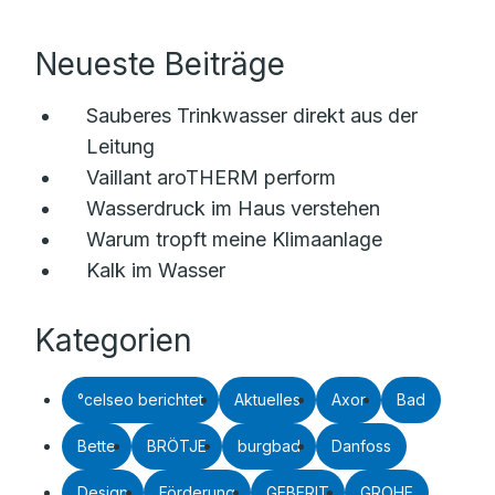
Neueste Beiträge
Sauberes Trinkwasser direkt aus der
Leitung
Vaillant aroTHERM perform
Wasserdruck im Haus verstehen
Warum tropft meine Klimaanlage
Kalk im Wasser
Kategorien
°celseo berichtet
Aktuelles
Axor
Bad
Bette
BRÖTJE
burgbad
Danfoss
Design
Förderung
GEBERIT
GROHE