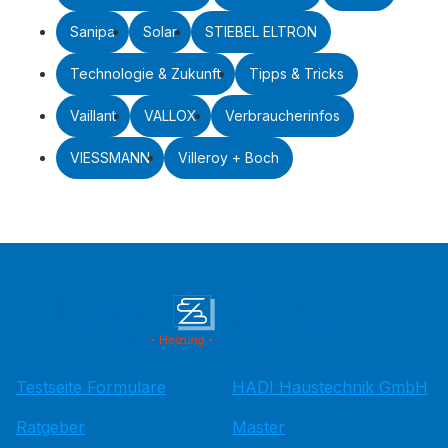
Sanipa
Solar
STIEBEL ELTRON
Technologie & Zukunft
Tipps & Tricks
Vaillant
VALLOX
Verbraucherinfos
VIESSMANN
Villeroy + Boch
Testseite Formulare
HADI Haustechnik GmbH
Ratgeber
Master