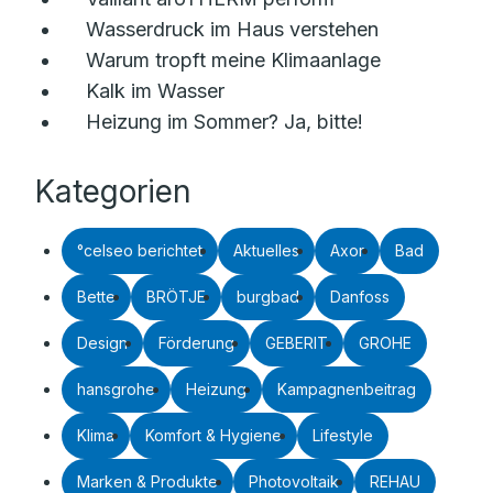
Wasserdruck im Haus verstehen
Warum tropft meine Klimaanlage
Kalk im Wasser
Heizung im Sommer? Ja, bitte!
Kategorien
°celseo berichtet
Aktuelles
Axor
Bad
Bette
BRÖTJE
burgbad
Danfoss
Design
Förderung
GEBERIT
GROHE
hansgrohe
Heizung
Kampagnenbeitrag
Klima
Komfort & Hygiene
Lifestyle
Marken & Produkte
Photovoltaik
REHAU