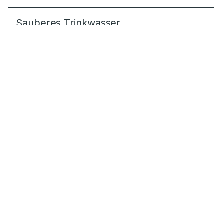
Sauberes Trinkwasser
mit dem RAUTITAN Trinkwassersystem
Gebäudeentwässerung
für Einfamilienhäuser und Großobjekte