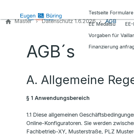
Kontaktieren Sie uns
Testseite Formulare
Master
Datenschutz 1.6.2026
AGB
EE Medatsu
EE-
Vorgaben für Vaill
AGB´s
Finanzierung anfra
A. Allgemeine Reg
§ 1 Anwendungsbereich
1.1 Diese allgemeinen Geschäftsbedingung
Online-Konfiguratoren. Sie werden zwische
Fachbetrieb-XY, Musterstraße, PLZ Mustero