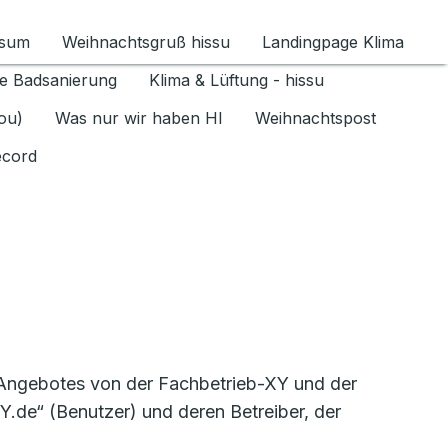
ssum
Weihnachtsgruß hissu
Landingpage Klima
ür Datenschutz 1.6.2026 umschalten
e Badsanierung
Klima & Lüftung - hissu
jou)
Was nur wir haben HI
Weihnachtspost
ecord
-Angebotes von der Fachbetrieb-XY und der
.de“ (Benutzer) und deren Betreiber, der