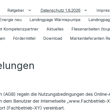
Ratgeber
Datenschutz 1.6.2026
Impre
Untermenü für Ratgeber umschalten
Untermenü f
Energie neu
Landingpage Wärmepumpe
Landingpag
ant Kompetenzpartner
Aktuelles
Fliesenarbeiten (tou
gen
Fördermittel
Download
Markenlieferanten R
elungen
en (AGB) regeln die Nutzungsbedingungen des Online
n dem Benutzer der Internetseite „www.Fachbetrieb-XY
rt (Fachbetrieb-XY) vereinbart.