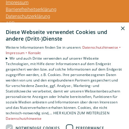
Impressum
Barrierefreiheitserklärung
Datenschutzerklärung
AGB
×
Diese Webseite verwendet Cookies und
Unsere Bereiche
andere (Dritt-)Dienste
Privatkunden
Weitere Informationen finden Sie in unseren:
Datenschutzhinweise •
Gewerbekunden
Impressum •
Kontakt
Karriere
Wir und auch Dritte verwenden auf unserer Webseite
Technologien, mit Hilfe derer Informationen auf dem Endgerät
Unternehmen
gespeichert werden bzw. auf solche Informationen auf dem Endgerät
Kontakt
zugegriffen werden, z.B. Cookies. Ihre personenbezogenen Daten
werden von uns und den eingebundenen Partnern gespeichert und
für verschiedene Zwecke, ggf. Analyse-, Marketing- und
Statistikzwecke verarbeitet, damit wir unseren Webseitenbesuchern
personalisierte Anzeigen oder Inhalte bereitstellen, Funktionen für
soziale Medien anbieten und Informationen über deren Interessen
und das Nutzerverhalten erhalten können. Cookies, die nicht
technisch-notwendig sind,... HIER KLICKEN ZUM WEITERLESEN
Datenschutzhinweise
NOTWENDIGE COOKIES
PERFORMANCE