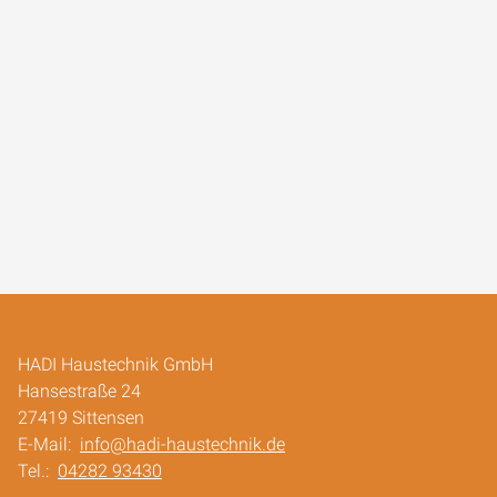
HADI Haustechnik GmbH
Hansestraße 24
27419 Sittensen
E-Mail:
info@hadi-haustechnik.de
Tel.:
04282 93430