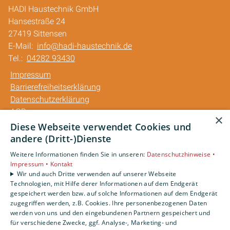
HADI Haustechnik GmbH
Hansestraße 24
27419 Sittensen
E-Mail:
info@hadi-haustechnik.de
Tel.:
04282 93430
Impressum
Barrierefreiheitserklärung
Datenschutzerklärung
AGB
×
Diese Webseite verwendet Cookies und
Unsere Bereiche
andere (Dritt-)Dienste
Privatkunden
Weitere Informationen finden Sie in unseren:
Datenschutzhinweise •
Gewerbekunden
Impressum •
Kontakt
Karriere
Wir und auch Dritte verwenden auf unserer Webseite
Technologien, mit Hilfe derer Informationen auf dem Endgerät
Unternehmen
gespeichert werden bzw. auf solche Informationen auf dem Endgerät
Kontakt
zugegriffen werden, z.B. Cookies. Ihre personenbezogenen Daten
werden von uns und den eingebundenen Partnern gespeichert und
für verschiedene Zwecke, ggf. Analyse-, Marketing- und