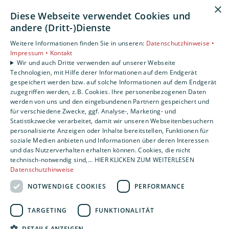
AGB
×
Diese Webseite verwendet Cookies und
Unsere Bereiche
andere (Dritt-)Dienste
Privatkunden
Weitere Informationen finden Sie in unseren:
Datenschutzhinweise •
Gewerbekunden
Impressum •
Kontakt
Karriere
Wir und auch Dritte verwenden auf unserer Webseite
Technologien, mit Hilfe derer Informationen auf dem Endgerät
Unternehmen
gespeichert werden bzw. auf solche Informationen auf dem Endgerät
Kontakt
zugegriffen werden, z.B. Cookies. Ihre personenbezogenen Daten
werden von uns und den eingebundenen Partnern gespeichert und
für verschiedene Zwecke, ggf. Analyse-, Marketing- und
Statistikzwecke verarbeitet, damit wir unseren Webseitenbesuchern
personalisierte Anzeigen oder Inhalte bereitstellen, Funktionen für
soziale Medien anbieten und Informationen über deren Interessen
und das Nutzerverhalten erhalten können. Cookies, die nicht
technisch-notwendig sind,... HIER KLICKEN ZUM WEITERLESEN
Datenschutzhinweise
NOTWENDIGE COOKIES
PERFORMANCE
TARGETING
FUNKTIONALITÄT
DETAILS ANZEIGEN